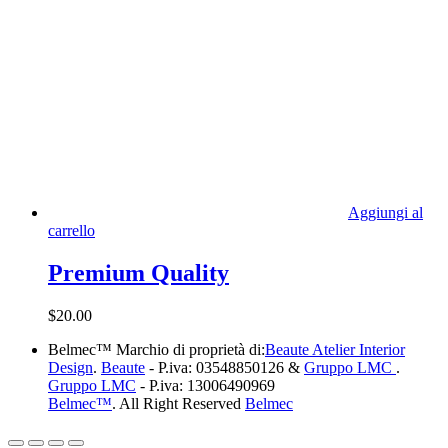
Aggiungi al
carrello
Premium Quality
$
20.00
Belmec™ Marchio di proprietà di:
Beaute Atelier Interior
Design
.
Beaute
- P.iva: 03548850126 &
Gruppo LMC
.
Gruppo LMC
- P.iva: 13006490969
Belmec™
. All Right Reserved
Belmec